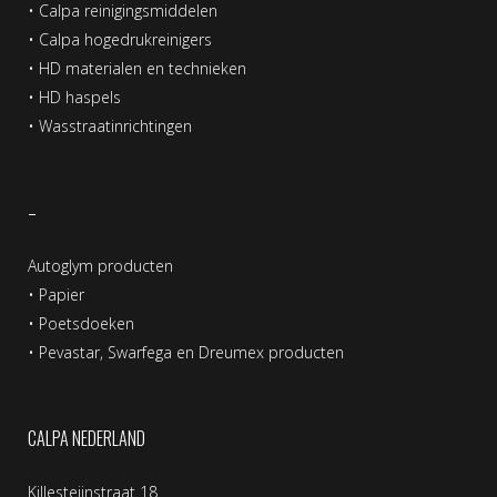
•
Calpa reinigingsmiddelen
•
Calpa hogedrukreinigers
•
HD materialen en technieken
•
HD haspels
•
Wasstraatinrichtingen
–
Autoglym producten
•
Papier
•
Poetsdoeken
•
Pevastar, Swarfega en Dreumex producten
CALPA NEDERLAND
Killesteijnstraat 18