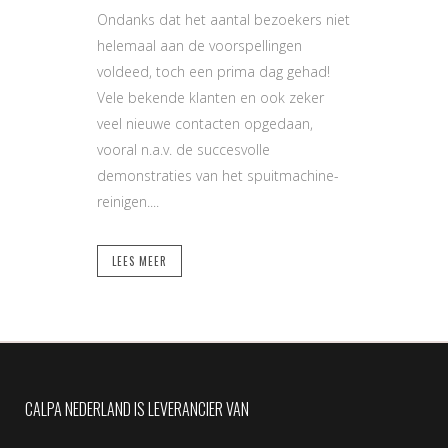
Ondanks dat het aantal bezoekers niet
helemaal aan de voorspellingen
voldeed, toch een prima dag gehad!
Vele bekende klanten en ook zeker
veel nieuwe contacten opgedaan,
vooral n.a.v. de succesvolle
demonstraties van het spuitmachine-
reinigen....
LEES MEER
CALPA NEDERLAND IS LEVERANCIER VAN