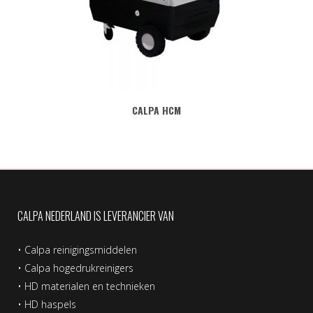
CALPA HCM
CALPA NEDERLAND IS LEVERANCIER VAN
•
Calpa reinigingsmiddelen
•
Calpa hogedrukreinigers
•
HD materialen en technieken
•
HD haspels