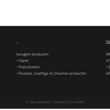
–
CA
Autoglym producten
Ki
•
Papier
4
•
Poetsdoeken
+3
•
Pevastar, Swarfega en Dreumex producten
in
© Calpa Nederland - Powered by FCL Media