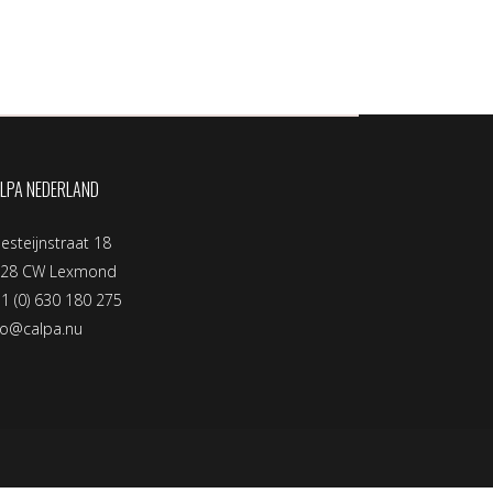
LPA NEDERLAND
llesteijnstraat 18
128 CW Lexmond
1 (0) 630 180 275
fo@calpa.nu