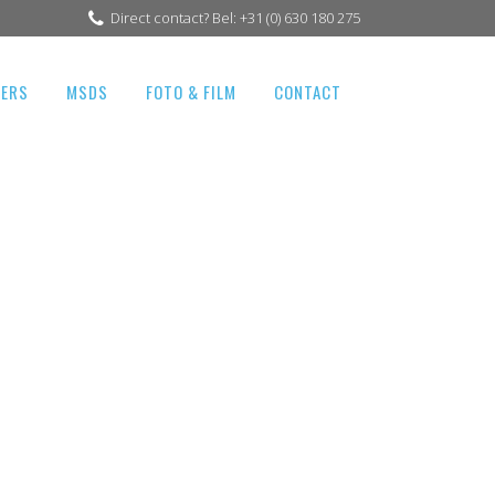
Direct contact? Bel: +31 (0) 630 180 275
GERS
MSDS
FOTO & FILM
CONTACT