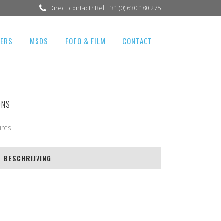
Direct contact? Bel: +31 (0) 630 180 275
GERS
MSDS
FOTO & FILM
CONTACT
ONS
ires
BESCHRIJVING