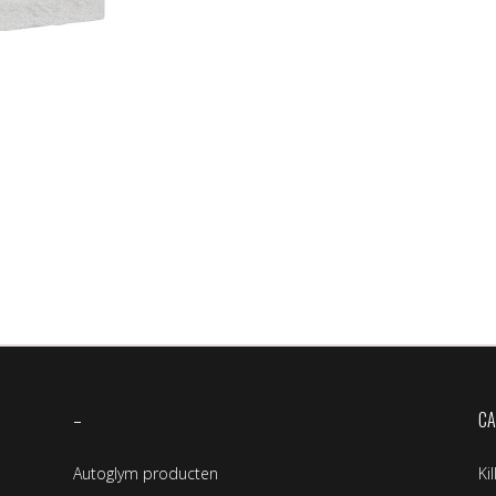
–
CA
Autoglym producten
Ki