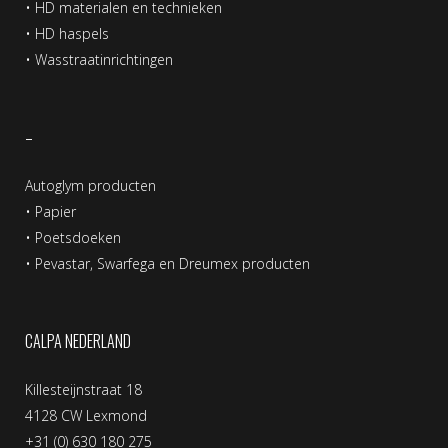
•
HD materialen en technieken
•
HD haspels
•
Wasstraatinrichtingen
–
Autoglym producten
•
Papier
•
Poetsdoeken
•
Pevastar, Swarfega en Dreumex producten
CALPA NEDERLAND
Killesteijnstraat 18
4128 CW Lexmond
+31 (0) 630 180 275