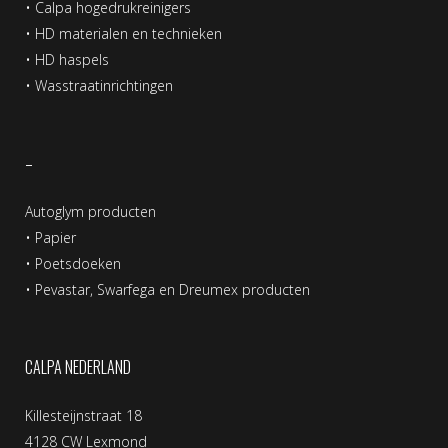
•
Calpa hogedrukreinigers
•
HD materialen en technieken
•
HD haspels
•
Wasstraatinrichtingen
–
Autoglym producten
•
Papier
•
Poetsdoeken
•
Pevastar, Swarfega en Dreumex producten
CALPA NEDERLAND
Killesteijnstraat 18
4128 CW Lexmond