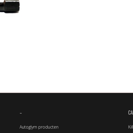
–
CA
Autoglym producten
Ki