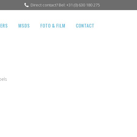
Direct contact? Bel: +31 (0) 630 180 275
GERS
MSDS
FOTO & FILM
CONTACT
pels