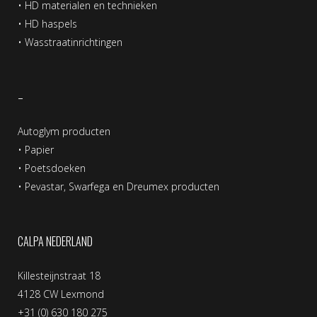
•
HD materialen en technieken
•
HD haspels
•
Wasstraatinrichtingen
–
Autoglym producten
•
Papier
•
Poetsdoeken
•
Pevastar, Swarfega en Dreumex producten
CALPA NEDERLAND
Killesteijnstraat 18
4128 CW Lexmond
+31 (0) 630 180 275