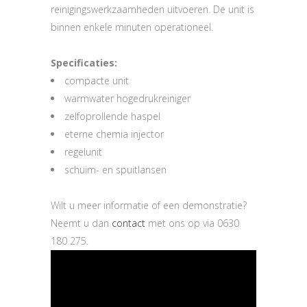
reinigingswerkzaamheden uitvoeren. De unit is
binnen enkele minuten operationeel.
Specificaties:
compacte unit
warmwater hogedrukreiniger
zelfoprollende haspel
eterne chemia injector
regelunit
schuim- en spuitlansen
Wilt u meer informatie of een demonstratie?
Neemt u dan
contact
met ons op via 0630
180 275.