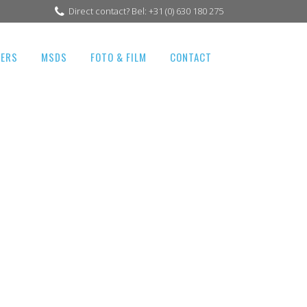
Direct contact? Bel: +31 (0) 630 180 275
GERS
MSDS
FOTO & FILM
CONTACT