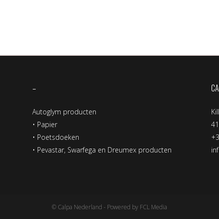
–
CA
Autoglym producten
Ki
•
Papier
4
•
Poetsdoeken
+3
•
Pevastar, Swarfega en Dreumex producten
in
© Calpa Nederland - Powered by FCL Media