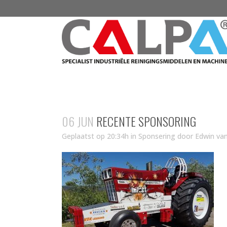
06 JUN
RECENTE SPONSORING
Geplaatst op 20:34h
in
Sponsering
door
Edwin va